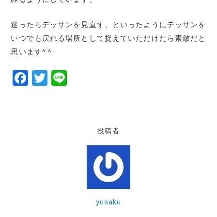
迷ったらデッサンを見直す、といったようにデッサンを
いつでも戻れる場所として捉えていただけたら素敵だと
思います^ ^
F
T
Li
a
w
n
c
it
e
e
te
投稿者
b
r
o
o
k
yusaku