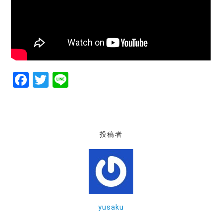
F
T
Li
a
w
n
c
it
e
e
te
投稿者
b
r
o
o
k
yusaku