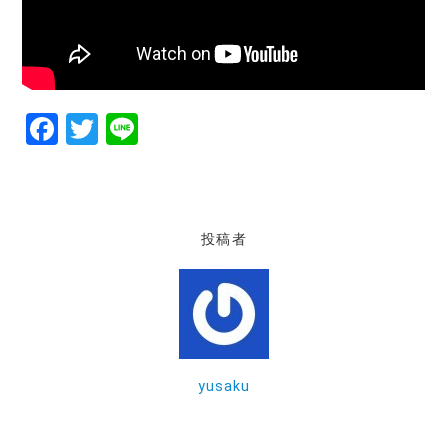
F
T
Li
a
w
n
c
it
e
e
te
投稿者
b
r
o
o
k
yusaku