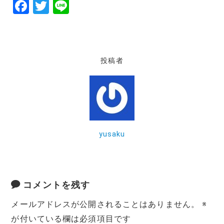
F
T
Li
a
w
n
c
it
e
e
te
投稿者
b
r
o
o
k
yusaku
コメントを残す
メールアドレスが公開されることはありません。
※
が付いている欄は必須項目です